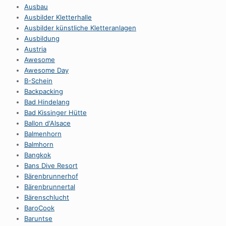
Ausbau
Ausbilder Kletterhalle
Ausbilder künstliche Kletteranlagen
Ausbildung
Austria
Awesome
Awesome Day
B-Schein
Backpacking
Bad Hindelang
Bad Kissinger Hütte
Ballon d'Alsace
Balmenhorn
Balmhorn
Bangkok
Bans Dive Resort
Bärenbrunnerhof
Bärenbrunnertal
Bärenschlucht
BaroCook
Baruntse