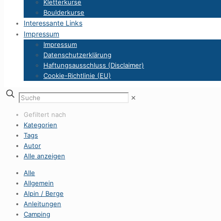
Kletterkurse
Boulderkurse
Interessante Links
Impressum
Impressum
Datenschutzerklärung
Haftungsausschluss (Disclaimer)
Cookie-Richtlinie (EU)
✕
Gefiltert nach
Kategorien
Tags
Autor
Alle anzeigen
Alle
Allgemein
Alpin / Berge
Anleitungen
Camping