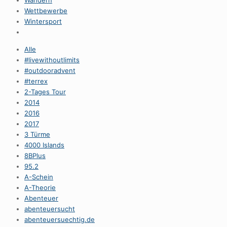
Wandern
Wettbewerbe
Wintersport
Alle
#livewithoutlimits
#outdooradvent
#terrex
2-Tages Tour
2014
2016
2017
3 Türme
4000 Islands
8BPlus
95.2
A-Schein
A-Theorie
Abenteuer
abenteuersucht
abenteuersuechtig.de