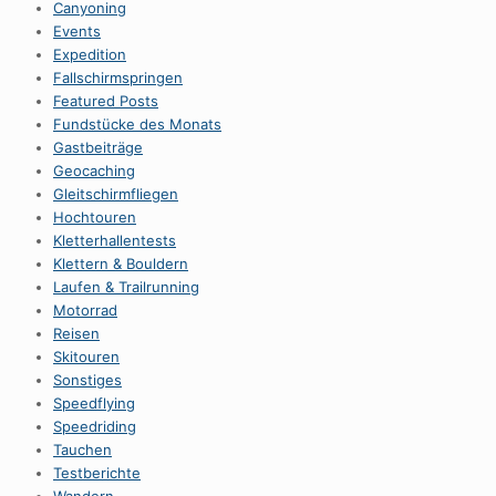
Canyoning
Events
Expedition
Fallschirmspringen
Featured Posts
Fundstücke des Monats
Gastbeiträge
Geocaching
Gleitschirmfliegen
Hochtouren
Kletterhallentests
Klettern & Bouldern
Laufen & Trailrunning
Motorrad
Reisen
Skitouren
Sonstiges
Speedflying
Speedriding
Tauchen
Testberichte