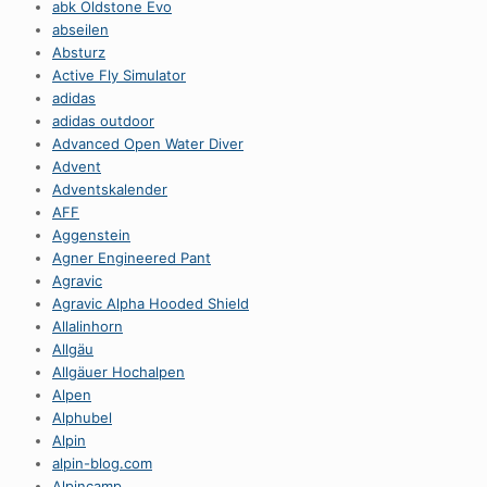
abk Oldstone Evo
abseilen
Absturz
Active Fly Simulator
adidas
adidas outdoor
Advanced Open Water Diver
Advent
Adventskalender
AFF
Aggenstein
Agner Engineered Pant
Agravic
Agravic Alpha Hooded Shield
Allalinhorn
Allgäu
Allgäuer Hochalpen
Alpen
Alphubel
Alpin
alpin-blog.com
Alpincamp