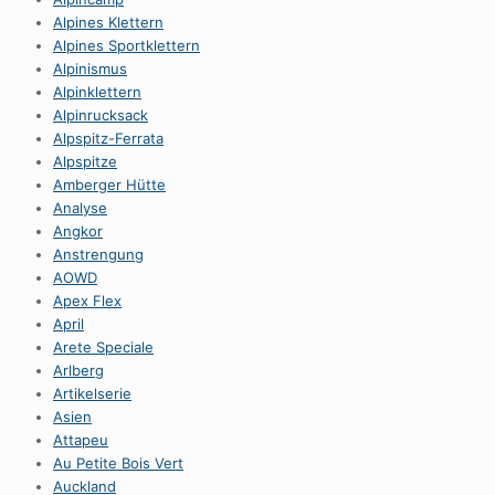
Alpines Klettern
Alpines Sportklettern
Alpinismus
Alpinklettern
Alpinrucksack
Alpspitz-Ferrata
Alpspitze
Amberger Hütte
Analyse
Angkor
Anstrengung
AOWD
Apex Flex
April
Arete Speciale
Arlberg
Artikelserie
Asien
Attapeu
Au Petite Bois Vert
Auckland