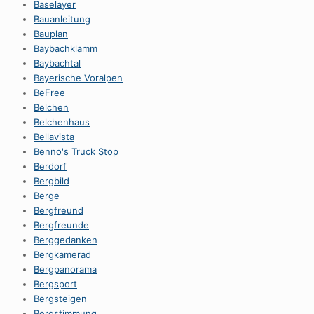
Baselayer
Bauanleitung
Bauplan
Baybachklamm
Baybachtal
Bayerische Voralpen
BeFree
Belchen
Belchenhaus
Bellavista
Benno's Truck Stop
Berdorf
Bergbild
Berge
Bergfreund
Bergfreunde
Berggedanken
Bergkamerad
Bergpanorama
Bergsport
Bergsteigen
Bergstimmung