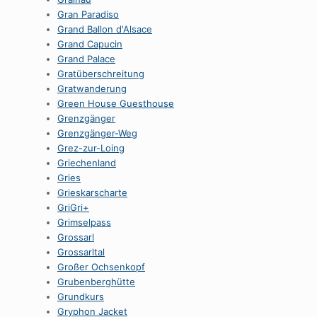
Gran Paradiso
Grand Ballon d'Alsace
Grand Capucin
Grand Palace
Gratüberschreitung
Gratwanderung
Green House Guesthouse
Grenzgänger
Grenzgänger-Weg
Grez-zur-Loing
Griechenland
Gries
Grieskarscharte
GriGri+
Grimselpass
Grossarl
Grossarltal
Großer Ochsenkopf
Grubenberghütte
Grundkurs
Gryphon Jacket