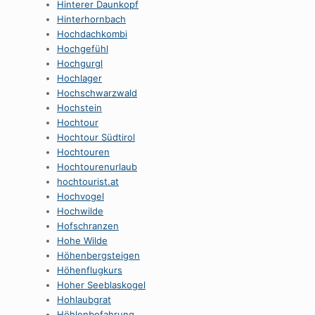
Hinterer Daunkopf
Hinterhornbach
Hochdachkombi
Hochgefühl
Hochgurgl
Hochlager
Hochschwarzwald
Hochstein
Hochtour
Hochtour Südtirol
Hochtouren
Hochtourenurlaub
hochtourist.at
Hochvogel
Hochwilde
Hofschranzen
Hohe Wilde
Höhenbergsteigen
Höhenflugkurs
Hoher Seeblaskogel
Hohlaubgrat
Höhlenbefahrung