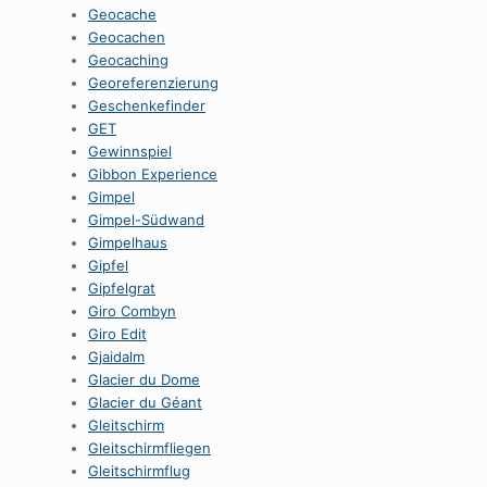
Geocache
Geocachen
Geocaching
Georeferenzierung
Geschenkefinder
GET
Gewinnspiel
Gibbon Experience
Gimpel
Gimpel-Südwand
Gimpelhaus
Gipfel
Gipfelgrat
Giro Combyn
Giro Edit
Gjaidalm
Glacier du Dome
Glacier du Géant
Gleitschirm
Gleitschirmfliegen
Gleitschirmflug