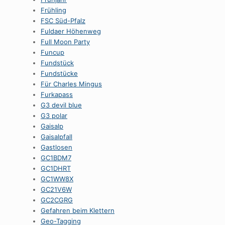
Frühling
FSC Süd-Pfalz
Fuldaer Höhenweg
Full Moon Party
Funcup
Fundstück
Fundstücke
Für Charles Mingus
Furkapass
G3 devil blue
G3 polar
Gaisalp
Gaisalpfall
Gastlosen
GC1BDM7
GC1DHRT
GC1WW8X
GC21V6W
GC2CGRG
Gefahren beim Klettern
Geo-Tagging