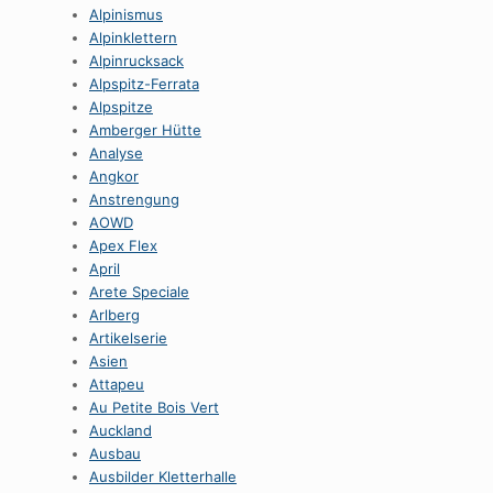
Alpinismus
Alpinklettern
Alpinrucksack
Alpspitz-Ferrata
Alpspitze
Amberger Hütte
Analyse
Angkor
Anstrengung
AOWD
Apex Flex
April
Arete Speciale
Arlberg
Artikelserie
Asien
Attapeu
Au Petite Bois Vert
Auckland
Ausbau
Ausbilder Kletterhalle