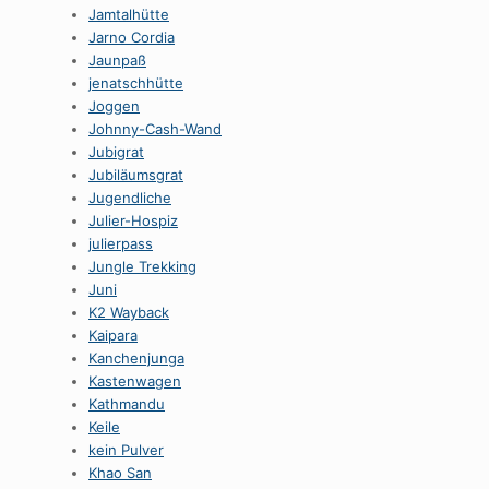
Jamtalhütte
Jarno Cordia
Jaunpaß
jenatschhütte
Joggen
Johnny-Cash-Wand
Jubigrat
Jubiläumsgrat
Jugendliche
Julier-Hospiz
julierpass
Jungle Trekking
Juni
K2 Wayback
Kaipara
Kanchenjunga
Kastenwagen
Kathmandu
Keile
kein Pulver
Khao San