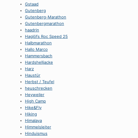
Gstaad
Gutenberg
Gutenberg-Marathon
Gutenbergmarathon
haadrin
Haglöfs Roc Speed 25
Halbmarathon
Hallo Marco
Hammersbach
Hardshelljacke
Harz
Haustür
Herbst / Teufel
heuschrecken
Heyweiler
High Camp
Hike&Fly
Hiking
Himalaya
Himmelsleiter
Hinduismus