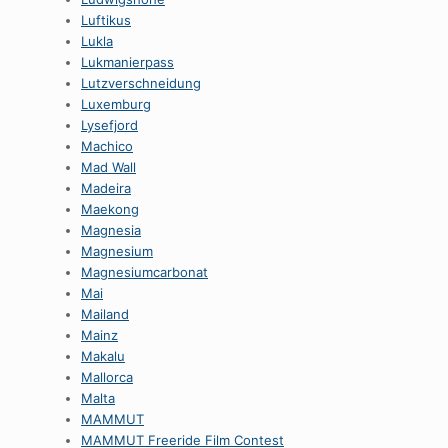
Luftikus
Lukla
Lukmanierpass
Lutzverschneidung
Luxemburg
Lysefjord
Machico
Mad Wall
Madeira
Maekong
Magnesia
Magnesium
Magnesiumcarbonat
Mai
Mailand
Mainz
Makalu
Mallorca
Malta
MAMMUT
MAMMUT Freeride Film Contest