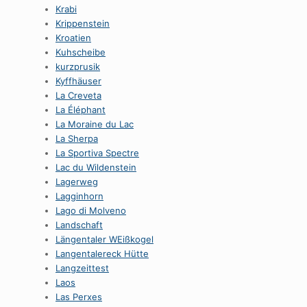
Krabi
Krippenstein
Kroatien
Kuhscheibe
kurzprusik
Kyffhäuser
La Creveta
La Éléphant
La Moraine du Lac
La Sherpa
La Sportiva Spectre
Lac du Wildenstein
Lagerweg
Lagginhorn
Lago di Molveno
Landschaft
Längentaler WEißkogel
Langentalereck Hütte
Langzeittest
Laos
Las Perxes