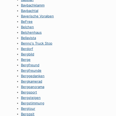
Baybachklamm
Baybachtal
Bayerische Voralpen
BeFree
Belchen
Belchenhaus
Bellavista
Benno's Truck Stop
Berdorf
Bergbild
Berge
Bergfreund
Bergfreunde
Berggedanken
Bergkamerad
Bergpanorama
Bergsport
Bergsteigen
Bergstimmung
Bergtour
Bergzeit