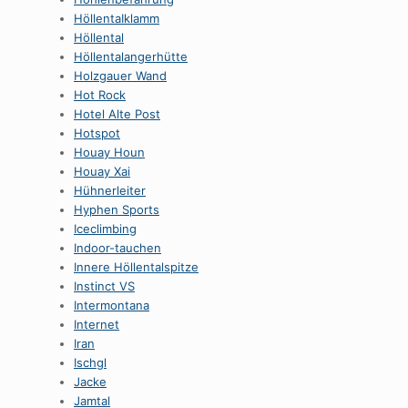
HöllentaIklamm
Höllental
Höllentalangerhütte
Holzgauer Wand
Hot Rock
Hotel Alte Post
Hotspot
Houay Houn
Houay Xai
Hühnerleiter
Hyphen Sports
Iceclimbing
Indoor-tauchen
Innere Höllentalspitze
Instinct VS
Intermontana
Internet
Iran
Ischgl
Jacke
Jamtal