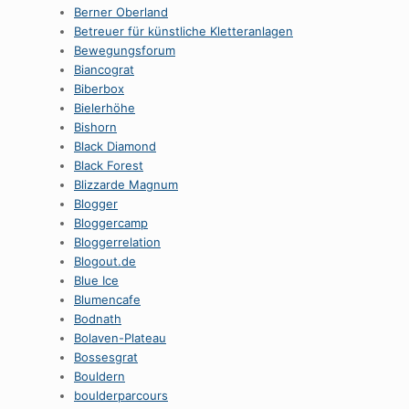
Berner Oberland
Betreuer für künstliche Kletteranlagen
Bewegungsforum
Biancograt
Biberbox
Bielerhöhe
Bishorn
Black Diamond
Black Forest
Blizzarde Magnum
Blogger
Bloggercamp
Bloggerrelation
Blogout.de
Blue Ice
Blumencafe
Bodnath
Bolaven-Plateau
Bossesgrat
Bouldern
boulderparcours