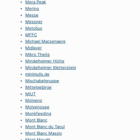
Mera Peak
Merino
Messe
Messner
Metolius
MFFC
Michael Macsenaere
Midlayer
Mikro Theós
Mindelheimer Hütte
Mindelheimer Klettersteig
minimulis.de
Mischabelgruppe
Mittelgebirge
MIUT
Molveno
Molvenosee
Monkfeeding
Mont Blanc
Mont Blanc du Tacul
Mont Blanc Massiv
Mont Maudit