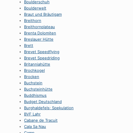
Boulderschuh
Boulderwelt
Braut und Bräutigam
Breithorn
Breithornplateau
Brenta Dolomiten
Breslauer Hütte
Brett
Brevet Speedflying
Brevet Speedriding
Britanniahütte
Brochkogel
Brocken
Buchstein
Buchsteinhütte
Buddhismus
Budget Deutschland
Burghaldefels; Spekulation
BVF Lahr
Cabane de Tracuit
Cala Sa Nau
Camp