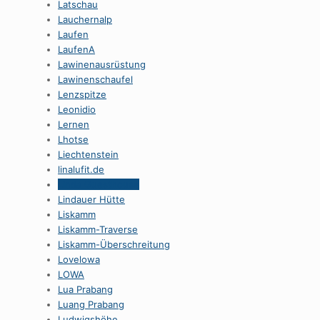
Latschau
Lauchernalp
Laufen
LaufenA
Lawinenausrüstung
Lawinenschaufel
Lenzspitze
Leonidio
Lernen
Lhotse
Liechtenstein
linalufit.de
Linda Guesthouse
Lindauer Hütte
Liskamm
Liskamm-Traverse
Liskamm-Überschreitung
Lovelowa
LOWA
Lua Prabang
Luang Prabang
Ludwigshöhe