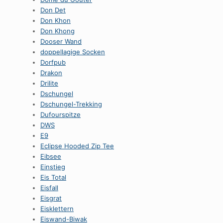
Don Det
Don Khon
Don Khong
Dooser Wand
doppellagige Socken
Dorfpub
Drakon
Drilite
Dschungel
Dschungel-Trekking
Dufourspitze
DWS
E9
Eclipse Hooded Zip Tee
Eibsee
Einstieg
Eis Total
Eisfall
Eisgrat
Eisklettern
Eiswand-Biwak