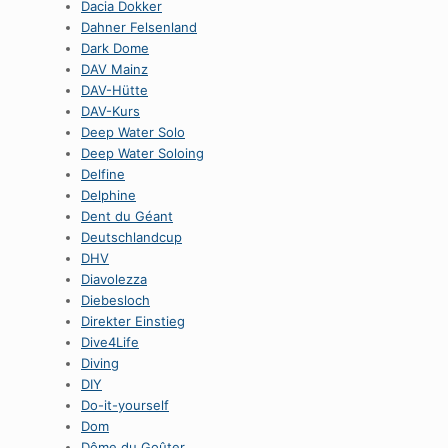
Dacia Dokker
Dahner Felsenland
Dark Dome
DAV Mainz
DAV-Hütte
DAV-Kurs
Deep Water Solo
Deep Water Soloing
Delfine
Delphine
Dent du Géant
Deutschlandcup
DHV
Diavolezza
Diebesloch
Direkter Einstieg
Dive4Life
Diving
DIY
Do-it-yourself
Dom
Dôme du Goûter