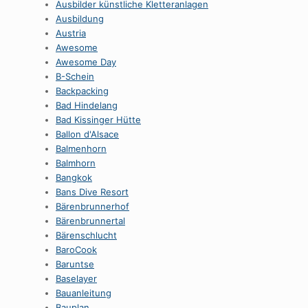
Ausbilder künstliche Kletteranlagen
Ausbildung
Austria
Awesome
Awesome Day
B-Schein
Backpacking
Bad Hindelang
Bad Kissinger Hütte
Ballon d'Alsace
Balmenhorn
Balmhorn
Bangkok
Bans Dive Resort
Bärenbrunnerhof
Bärenbrunnertal
Bärenschlucht
BaroCook
Baruntse
Baselayer
Bauanleitung
Bauplan