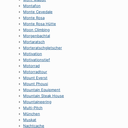
Montafon
Monte Cevedale
Monte Rosa
Monte Rosa Hütte
Moon Climbing
Morgenbachtal
Mortaratsch
Morteratschgletscher
Motivation
Motivationstief
Motorrad
Motorradtour
Mount Everst
Mount Phousi
Mountain Equipment
Mountain Steak House
Mountaineering
Multi-Pitch
München
Muskat
Nachtcache