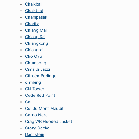
Chalkball
Chalktest
Champasak
Charity
Chiang Mai
Chiang Rai
Chiangkong
Chiangrai
Cho Oyu
Chumpong
Cima di Jazzi
Citroën Berlingo
climbing
CN Tower
Code Red Point
Col
Col du Mont Maudit
Corno Nero
Crag WB Hooded Jacket
Crazy Gecko
Dachstein