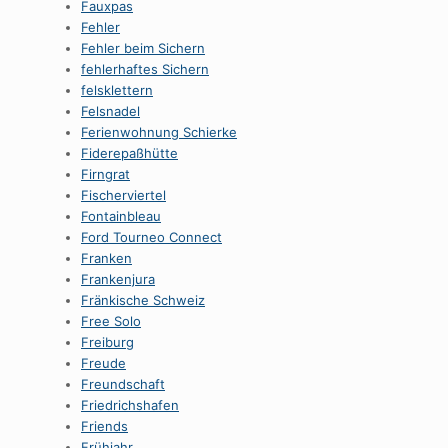
Fauxpas
Fehler
Fehler beim Sichern
fehlerhaftes Sichern
felsklettern
Felsnadel
Ferienwohnung Schierke
Fiderepaßhütte
Firngrat
Fischerviertel
Fontainbleau
Ford Tourneo Connect
Franken
Frankenjura
Fränkische Schweiz
Free Solo
Freiburg
Freude
Freundschaft
Friedrichshafen
Friends
Frühjahr