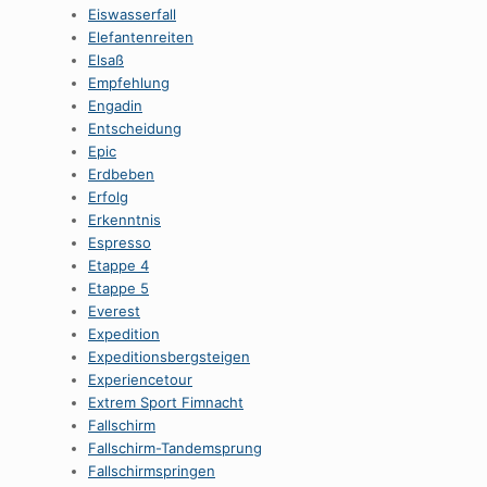
Eiswasserfall
Elefantenreiten
Elsaß
Empfehlung
Engadin
Entscheidung
Epic
Erdbeben
Erfolg
Erkenntnis
Espresso
Etappe 4
Etappe 5
Everest
Expedition
Expeditionsbergsteigen
Experiencetour
Extrem Sport Fimnacht
Fallschirm
Fallschirm-Tandemsprung
Fallschirmspringen