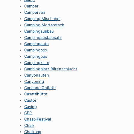
Camper
Campervan
Camping Mischabel
Camping Mortaratsch
Campingausbau
Campingausbausatz
Campingauto
Campingbox
Campingbus
Campingkiste
Campingplatz Bärenschlucht
Canyonauten
Canyoning
Capanna Gnifetti
Casattihütte
Castor
Caving
CEP
Chaat-Festival
Chalk
Chalkbag