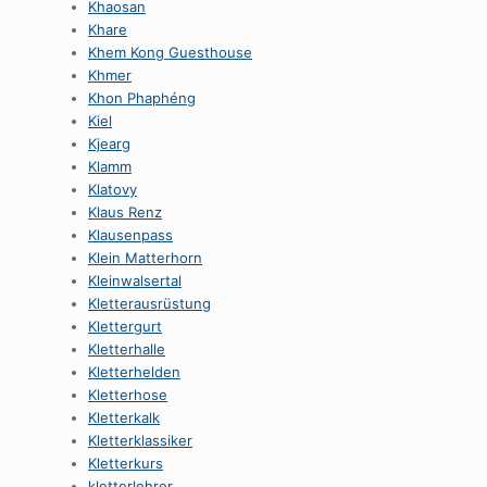
Khaosan
Khare
Khem Kong Guesthouse
Khmer
Khon Phaphéng
Kiel
Kjearg
Klamm
Klatovy
Klaus Renz
Klausenpass
Klein Matterhorn
Kleinwalsertal
Kletterausrüstung
Klettergurt
Kletterhalle
Kletterhelden
Kletterhose
Kletterkalk
Kletterklassiker
Kletterkurs
kletterlehrer