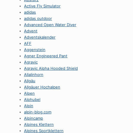
Active Fly Simulator
adidas
adidas outdoor
Advanced Open Water Diver
Advent
Adventskalender
AFF
Aggenstein
Agner Engineered Pant
Agravic
Agravic Alpha Hooded Shield
Allalinhorn
Allgäu
Allgäuer Hochalpen
Alpen
Alphubel
Alpin
alpin-blog.com
Alpincamp
Alpines Klettern
Alpines Sportklettern