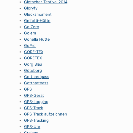
Gletscher Testival 2014
Gloryfy
Glücksmoment
Gnifetti-Hütte
Go Zero
Golem
Gonella Hütte
GoPro
GORE-TEX
GORETEX
Gorg Blau
Göteborg
Gotthardpass
Gotthartpass
GPS
GPS-Gerät
GPS-Logging
GPS-Track
GPS-Track aufzeichnen
GPS-Tracking
GPS-Uhr
Grainau