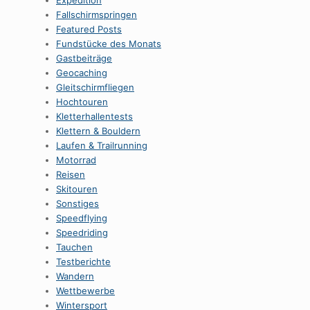
Expedition
Fallschirmspringen
Featured Posts
Fundstücke des Monats
Gastbeiträge
Geocaching
Gleitschirmfliegen
Hochtouren
Kletterhallentests
Klettern & Bouldern
Laufen & Trailrunning
Motorrad
Reisen
Skitouren
Sonstiges
Speedflying
Speedriding
Tauchen
Testberichte
Wandern
Wettbewerbe
Wintersport