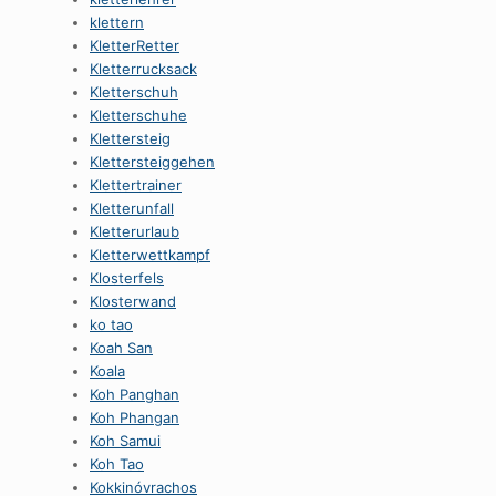
klettern
KletterRetter
Kletterrucksack
Kletterschuh
Kletterschuhe
Klettersteig
Klettersteiggehen
Klettertrainer
Kletterunfall
Kletterurlaub
Kletterwettkampf
Klosterfels
Klosterwand
ko tao
Koah San
Koala
Koh Panghan
Koh Phangan
Koh Samui
Koh Tao
Kokkinóvrachos