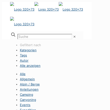
✕
Gefiltert nach
Kategorien
Tags
Autor
Alle anzeigen
Alle
Allgemein
Alpin / Berge
Anleitungen
Camping
Canyoning
Events