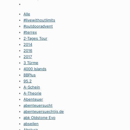
Alle
#livewithoutlimits
#outdooradvent
#terrex
2-Tages Tour
2014
2016
2017
3 Türme
4000 Islands
8BPlus
95.2
A-Schein
A-Theorie
Abenteuer
abenteuersucht
abenteuersuechtig.de
abk Oldstone Evo
abseilen
Absturz