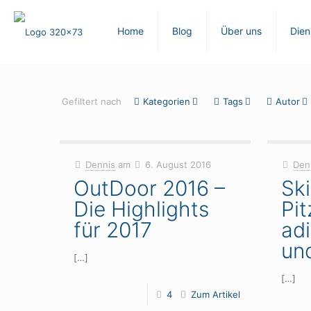
Home
Blog
Über uns
Dien
Gefiltert nach
Kategorien
Tags
Autor
Dennis
am
6. August 2016
Den
OutDoor 2016 –
Sk
Die Highlights
Pit
für 2017
ad
un
[…]
[…]
4
Zum Artikel