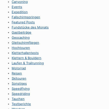
Canyoning
Events
Expedition
Fallschirmspringen
Featured Posts
Fundstücke des Monats
Gastbeiträge
Geocaching
Gleitschirmfliegen
Hochtouren
Kletterhallentests
Klettern & Bouldern
Laufen & Trailrunning
Motorrad
Reisen
Skitouren
Sonstiges
Speedflying
Speedriding
Tauchen
Testberichte