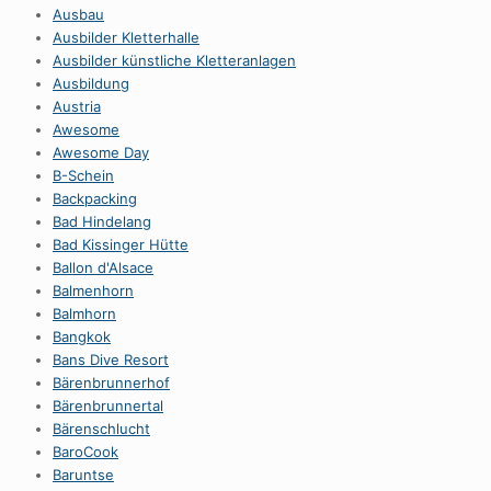
Ausbau
Ausbilder Kletterhalle
Ausbilder künstliche Kletteranlagen
Ausbildung
Austria
Awesome
Awesome Day
B-Schein
Backpacking
Bad Hindelang
Bad Kissinger Hütte
Ballon d'Alsace
Balmenhorn
Balmhorn
Bangkok
Bans Dive Resort
Bärenbrunnerhof
Bärenbrunnertal
Bärenschlucht
BaroCook
Baruntse