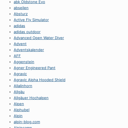
abk Oldstone Evo
abseilen
Absturz
Active Fly Simulator
adidas
adidas outdoor
Advanced Open Water Diver
Advent
Adventskalender
AFF
Aggenstein
Agner Engineered Pant
Agravic
Agravic Alpha Hooded Shield
Allalinhorn
Allgäu
Allgäuer Hochalpen
Alpen
Alphubel
Alpin
alpin-blog.com
Alpincamp