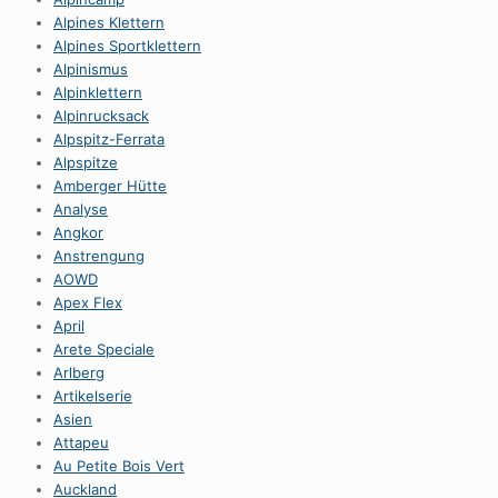
Alpines Klettern
Alpines Sportklettern
Alpinismus
Alpinklettern
Alpinrucksack
Alpspitz-Ferrata
Alpspitze
Amberger Hütte
Analyse
Angkor
Anstrengung
AOWD
Apex Flex
April
Arete Speciale
Arlberg
Artikelserie
Asien
Attapeu
Au Petite Bois Vert
Auckland