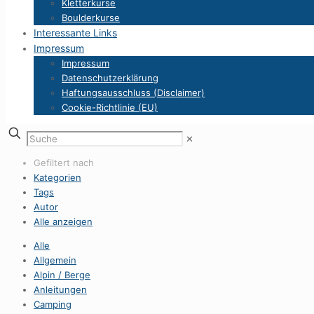
Kletterkurse
Boulderkurse
Interessante Links
Impressum
Impressum
Datenschutzerklärung
Haftungsausschluss (Disclaimer)
Cookie-Richtlinie (EU)
✕
Gefiltert nach
Kategorien
Tags
Autor
Alle anzeigen
Alle
Allgemein
Alpin / Berge
Anleitungen
Camping