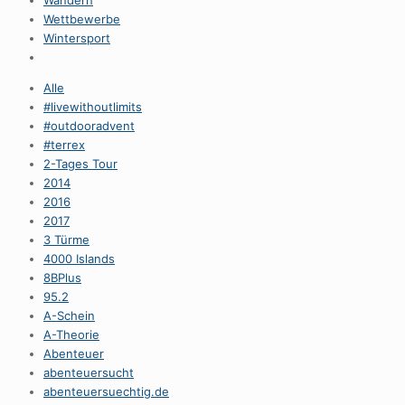
Wandern
Wettbewerbe
Wintersport
Alle
#livewithoutlimits
#outdooradvent
#terrex
2-Tages Tour
2014
2016
2017
3 Türme
4000 Islands
8BPlus
95.2
A-Schein
A-Theorie
Abenteuer
abenteuersucht
abenteuersuechtig.de