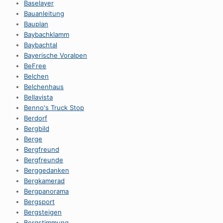
Baselayer
Bauanleitung
Bauplan
Baybachklamm
Baybachtal
Bayerische Voralpen
BeFree
Belchen
Belchenhaus
Bellavista
Benno's Truck Stop
Berdorf
Bergbild
Berge
Bergfreund
Bergfreunde
Berggedanken
Bergkamerad
Bergpanorama
Bergsport
Bergsteigen
Bergstimmung