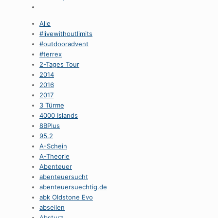
Alle
#livewithoutlimits
#outdooradvent
#terrex
2-Tages Tour
2014
2016
2017
3 Türme
4000 Islands
8BPlus
95.2
A-Schein
A-Theorie
Abenteuer
abenteuersucht
abenteuersuechtig.de
abk Oldstone Evo
abseilen
Absturz