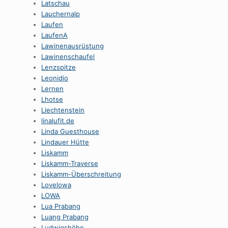
Latschau
Lauchernalp
Laufen
LaufenA
Lawinenausrüstung
Lawinenschaufel
Lenzspitze
Leonidio
Lernen
Lhotse
Liechtenstein
linalufit.de
Linda Guesthouse
Lindauer Hütte
Liskamm
Liskamm-Traverse
Liskamm-Überschreitung
Lovelowa
LOWA
Lua Prabang
Luang Prabang
Ludwigshöhe