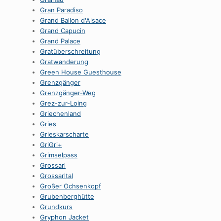
Gran Paradiso
Grand Ballon d'Alsace
Grand Capucin
Grand Palace
Gratüberschreitung
Gratwanderung
Green House Guesthouse
Grenzgänger
Grenzgänger-Weg
Grez-zur-Loing
Griechenland
Gries
Grieskarscharte
GriGri+
Grimselpass
Grossarl
Grossarltal
Großer Ochsenkopf
Grubenberghütte
Grundkurs
Gryphon Jacket