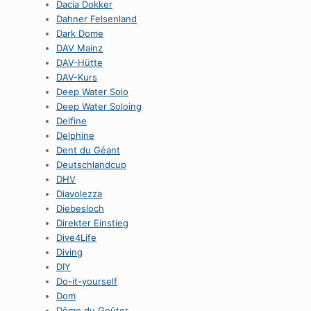
Dacia Dokker
Dahner Felsenland
Dark Dome
DAV Mainz
DAV-Hütte
DAV-Kurs
Deep Water Solo
Deep Water Soloing
Delfine
Delphine
Dent du Géant
Deutschlandcup
DHV
Diavolezza
Diebesloch
Direkter Einstieg
Dive4Life
Diving
DIY
Do-it-yourself
Dom
Dôme du Goûter