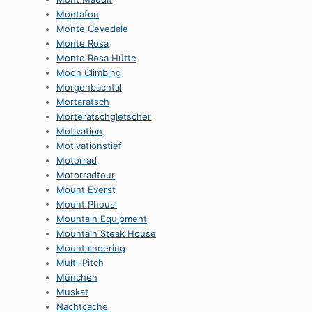
Montafon
Monte Cevedale
Monte Rosa
Monte Rosa Hütte
Moon Climbing
Morgenbachtal
Mortaratsch
Morteratschgletscher
Motivation
Motivationstief
Motorrad
Motorradtour
Mount Everst
Mount Phousi
Mountain Equipment
Mountain Steak House
Mountaineering
Multi-Pitch
München
Muskat
Nachtcache