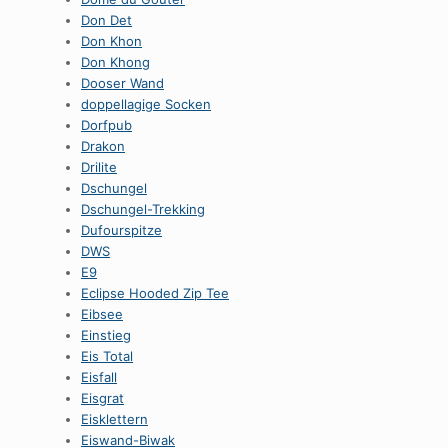
Don Det
Don Khon
Don Khong
Dooser Wand
doppellagige Socken
Dorfpub
Drakon
Drilite
Dschungel
Dschungel-Trekking
Dufourspitze
DWS
E9
Eclipse Hooded Zip Tee
Eibsee
Einstieg
Eis Total
Eisfall
Eisgrat
Eisklettern
Eiswand-Biwak