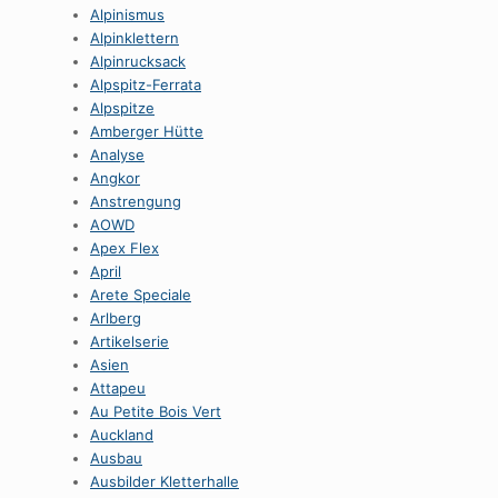
Alpinismus
Alpinklettern
Alpinrucksack
Alpspitz-Ferrata
Alpspitze
Amberger Hütte
Analyse
Angkor
Anstrengung
AOWD
Apex Flex
April
Arete Speciale
Arlberg
Artikelserie
Asien
Attapeu
Au Petite Bois Vert
Auckland
Ausbau
Ausbilder Kletterhalle