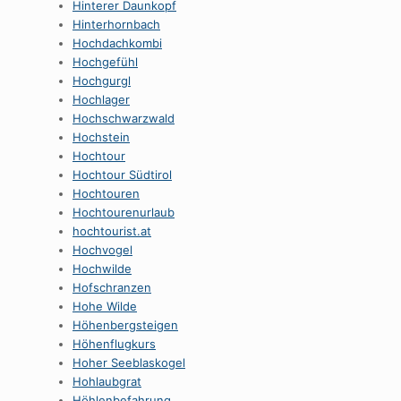
Hinterer Daunkopf
Hinterhornbach
Hochdachkombi
Hochgefühl
Hochgurgl
Hochlager
Hochschwarzwald
Hochstein
Hochtour
Hochtour Südtirol
Hochtouren
Hochtourenurlaub
hochtourist.at
Hochvogel
Hochwilde
Hofschranzen
Hohe Wilde
Höhenbergsteigen
Höhenflugkurs
Hoher Seeblaskogel
Hohlaubgrat
Höhlenbefahrung