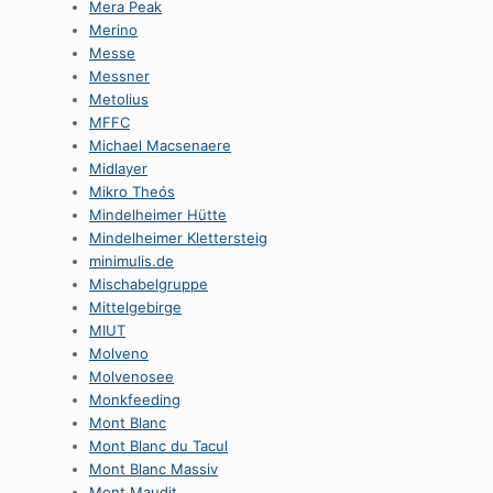
Mera Peak
Merino
Messe
Messner
Metolius
MFFC
Michael Macsenaere
Midlayer
Mikro Theós
Mindelheimer Hütte
Mindelheimer Klettersteig
minimulis.de
Mischabelgruppe
Mittelgebirge
MIUT
Molveno
Molvenosee
Monkfeeding
Mont Blanc
Mont Blanc du Tacul
Mont Blanc Massiv
Mont Maudit