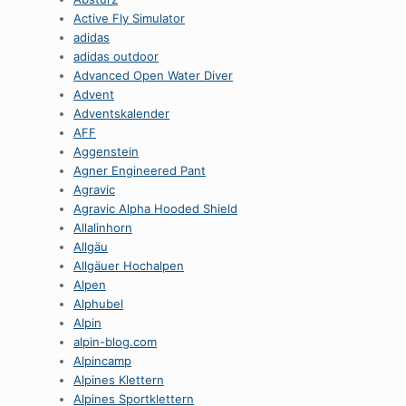
Active Fly Simulator
adidas
adidas outdoor
Advanced Open Water Diver
Advent
Adventskalender
AFF
Aggenstein
Agner Engineered Pant
Agravic
Agravic Alpha Hooded Shield
Allalinhorn
Allgäu
Allgäuer Hochalpen
Alpen
Alphubel
Alpin
alpin-blog.com
Alpincamp
Alpines Klettern
Alpines Sportklettern