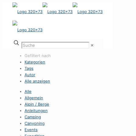
✕
Gefiltert nach
Kategorien
Tags
Autor
Alle anzeigen
Alle
Allgemein
Alpin / Berge
Anleitungen
Camping
Canyoning
Events