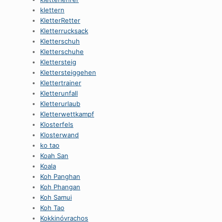
klettern
KletterRetter
Kletterrucksack
Kletterschuh
Kletterschuhe
Klettersteig
Klettersteiggehen
Klettertrainer
Kletterunfall
Kletterurlaub
Kletterwettkampf
Klosterfels
Klosterwand
ko tao
Koah San
Koala
Koh Panghan
Koh Phangan
Koh Samui
Koh Tao
Kokkinóvrachos