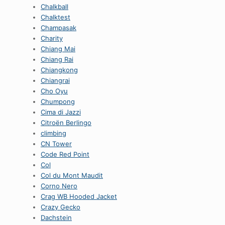
Chalkball
Chalktest
Champasak
Charity
Chiang Mai
Chiang Rai
Chiangkong
Chiangrai
Cho Oyu
Chumpong
Cima di Jazzi
Citroën Berlingo
climbing
CN Tower
Code Red Point
Col
Col du Mont Maudit
Corno Nero
Crag WB Hooded Jacket
Crazy Gecko
Dachstein