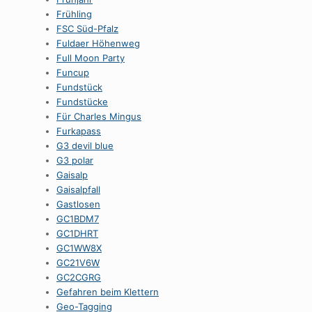
Frühling
FSC Süd-Pfalz
Fuldaer Höhenweg
Full Moon Party
Funcup
Fundstück
Fundstücke
Für Charles Mingus
Furkapass
G3 devil blue
G3 polar
Gaisalp
Gaisalpfall
Gastlosen
GC1BDM7
GC1DHRT
GC1WW8X
GC21V6W
GC2CGRG
Gefahren beim Klettern
Geo-Tagging