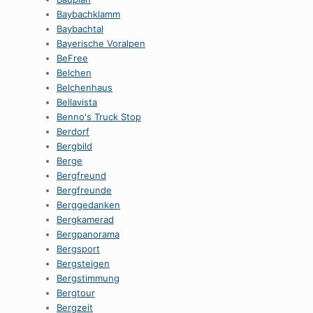
Baybachklamm
Baybachtal
Bayerische Voralpen
BeFree
Belchen
Belchenhaus
Bellavista
Benno's Truck Stop
Berdorf
Bergbild
Berge
Bergfreund
Bergfreunde
Berggedanken
Bergkamerad
Bergpanorama
Bergsport
Bergsteigen
Bergstimmung
Bergtour
Bergzeit