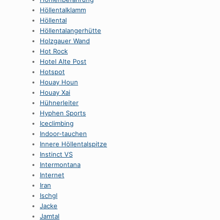
HöllentaIklamm
Höllental
Höllentalangerhütte
Holzgauer Wand
Hot Rock
Hotel Alte Post
Hotspot
Houay Houn
Houay Xai
Hühnerleiter
Hyphen Sports
Iceclimbing
Indoor-tauchen
Innere Höllentalspitze
Instinct VS
Intermontana
Internet
Iran
Ischgl
Jacke
Jamtal