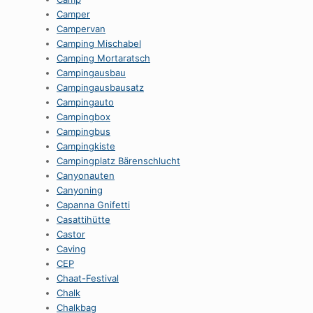
Camper
Campervan
Camping Mischabel
Camping Mortaratsch
Campingausbau
Campingausbausatz
Campingauto
Campingbox
Campingbus
Campingkiste
Campingplatz Bärenschlucht
Canyonauten
Canyoning
Capanna Gnifetti
Casattihütte
Castor
Caving
CEP
Chaat-Festival
Chalk
Chalkbag