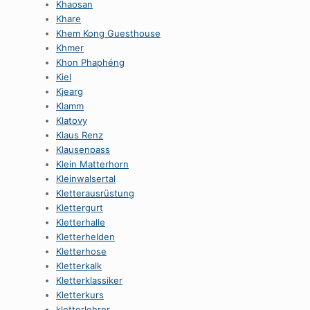
Khaosan
Khare
Khem Kong Guesthouse
Khmer
Khon Phaphéng
Kiel
Kjearg
Klamm
Klatovy
Klaus Renz
Klausenpass
Klein Matterhorn
Kleinwalsertal
Kletterausrüstung
Klettergurt
Kletterhalle
Kletterhelden
Kletterhose
Kletterkalk
Kletterklassiker
Kletterkurs
kletterlehrer