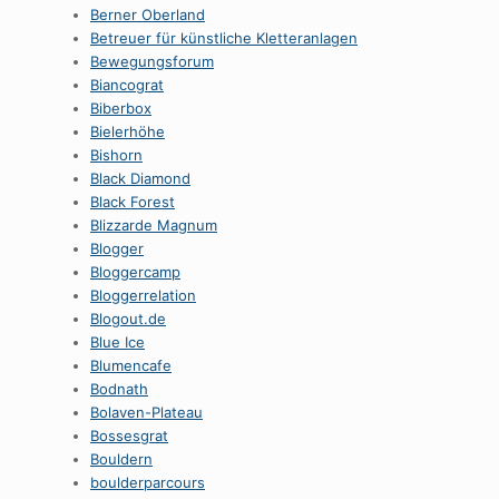
Berner Oberland
Betreuer für künstliche Kletteranlagen
Bewegungsforum
Biancograt
Biberbox
Bielerhöhe
Bishorn
Black Diamond
Black Forest
Blizzarde Magnum
Blogger
Bloggercamp
Bloggerrelation
Blogout.de
Blue Ice
Blumencafe
Bodnath
Bolaven-Plateau
Bossesgrat
Bouldern
boulderparcours