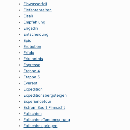
Eiswasserfall
Elefantenreiten
Elsaß
Empfehlung
Engadin
Entscheidung
Epic
Erdbeben
Erfolg
Erkenntnis
Espresso
Etappe 4
Etappe 5
Everest
Expedition
Expeditionsbergsteigen
Experiencetour
Extrem Sport Fimnacht
Fallschirm
Fallschirm-Tandemsprung
Fallschirmspringen