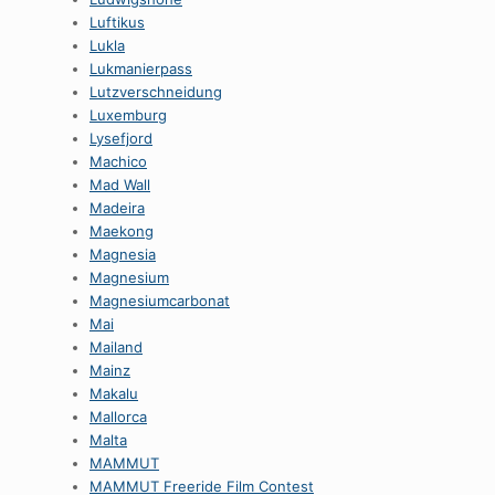
Luftikus
Lukla
Lukmanierpass
Lutzverschneidung
Luxemburg
Lysefjord
Machico
Mad Wall
Madeira
Maekong
Magnesia
Magnesium
Magnesiumcarbonat
Mai
Mailand
Mainz
Makalu
Mallorca
Malta
MAMMUT
MAMMUT Freeride Film Contest