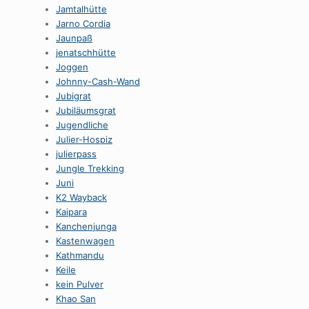
Jamtalhütte
Jarno Cordia
Jaunpaß
jenatschhütte
Joggen
Johnny-Cash-Wand
Jubigrat
Jubiläumsgrat
Jugendliche
Julier-Hospiz
julierpass
Jungle Trekking
Juni
K2 Wayback
Kaipara
Kanchenjunga
Kastenwagen
Kathmandu
Keile
kein Pulver
Khao San