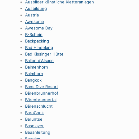
Ausbilder künstliche Kletteranlagen
Ausbildung
Austria
Awesome
Awesome Day
B-Schein
Backpacking
Bad Hindelang
Bad Kissinger Hütte
Ballon d'Alsace
Balmenhorn
Balmhorn
Bangkok
Bans Dive Resort
Bärenbrunnerhof
Bärenbrunnertal
Bärenschlucht
BaroCook
Baruntse
Baselayer
Bauanleitung
Bauplan