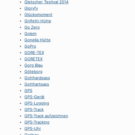
Gletscher Testival 2014
Gloryfy
Glücksmoment
Gnifetti-Hütte
Go Zero
Golem
Gonella Hütte
GoPro
GORE-TEX
GORETEX
Gorg Blau
Göteborg
Gotthardpass
Gotthartpass
GPS
GPS-Gerät
GPS-Logging
GPS-Track
GPS-Track aufzeichnen
GPS-Tracking
GPS-Uhr
Grainau