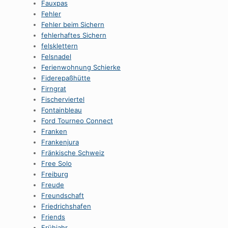
Fauxpas
Fehler
Fehler beim Sichern
fehlerhaftes Sichern
felsklettern
Felsnadel
Ferienwohnung Schierke
Fiderepaßhütte
Firngrat
Fischerviertel
Fontainbleau
Ford Tourneo Connect
Franken
Frankenjura
Fränkische Schweiz
Free Solo
Freiburg
Freude
Freundschaft
Friedrichshafen
Friends
Frühjahr