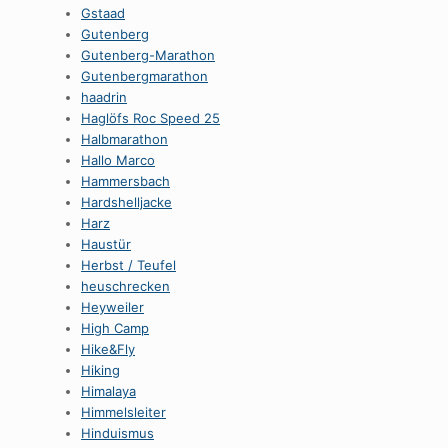
Gstaad
Gutenberg
Gutenberg-Marathon
Gutenbergmarathon
haadrin
Haglöfs Roc Speed 25
Halbmarathon
Hallo Marco
Hammersbach
Hardshelljacke
Harz
Haustür
Herbst / Teufel
heuschrecken
Heyweiler
High Camp
Hike&Fly
Hiking
Himalaya
Himmelsleiter
Hinduismus