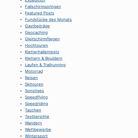
Expedition
Fallschirmspringen
Featured Posts
Fundstücke des Monats
Gastbeiträge
Geocaching
Gleitschirmfliegen
Hochtouren
Kletterhallentests
Klettern & Bouldern
Laufen & Trailrunning
Motorrad
Reisen
Skitouren
Sonstiges
Speedflying
Speedriding
Tauchen
Testberichte
Wandern
Wettbewerbe
Wintersport