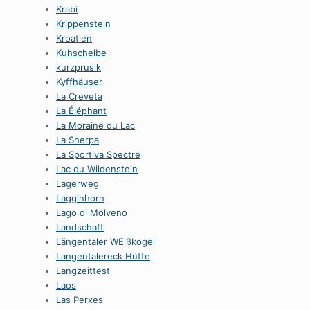
Krabi
Krippenstein
Kroatien
Kuhscheibe
kurzprusik
Kyffhäuser
La Creveta
La Éléphant
La Moraine du Lac
La Sherpa
La Sportiva Spectre
Lac du Wildenstein
Lagerweg
Lagginhorn
Lago di Molveno
Landschaft
Längentaler WEißkogel
Langentalereck Hütte
Langzeittest
Laos
Las Perxes