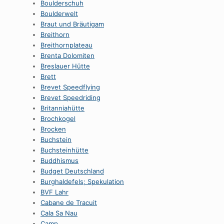
Boulderschuh
Boulderwelt
Braut und Bräutigam
Breithorn
Breithornplateau
Brenta Dolomiten
Breslauer Hütte
Brett
Brevet Speedflying
Brevet Speedriding
Britanniahütte
Brochkogel
Brocken
Buchstein
Buchsteinhütte
Buddhismus
Budget Deutschland
Burghaldefels; Spekulation
BVF Lahr
Cabane de Tracuit
Cala Sa Nau
Camp